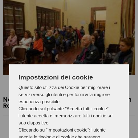
Impostazioni dei cookie
Questo sito utilizza dei Cookie per migliorare i
servizi verso gli utenti e per fornirvi la migliore
Nate per vincere e regnar - Incontro con
esperienza possibile.
Roberta Pedrotti
Cliccando sul pulsante "Accetta tutti i cookie":
l’utente accetta di memorizzare tutti i cookie sul
suo dispositivo.
Cliccando su "Impostazioni cookie": l’utente
sceglie le tipologie di cookie che saranno