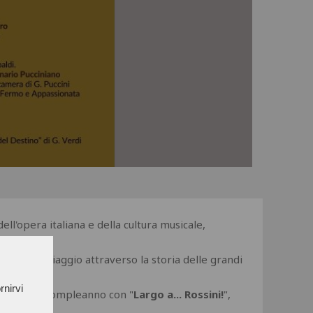
ll'opera italiana e della cultura musicale,
canto
", un viaggio attraverso la storia delle grandi
rnirvi
el suo 232° compleanno con "
Largo a... Rossini!
",