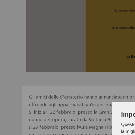
Gli amici dello Sferisterio hanno annunciato un pro
offrendo agli appassionati un'esperienza complet
Si inizia il 22 febbraio, presso la Gran Sala Cesanel
Impo
donne dell'opera, curato da Stefania Bonfadelli.
Questo 
Il 29 febbraio, presso l'Aula Magna Filosofia UNIM
la migl
una celebrazione del grande compositore in colla