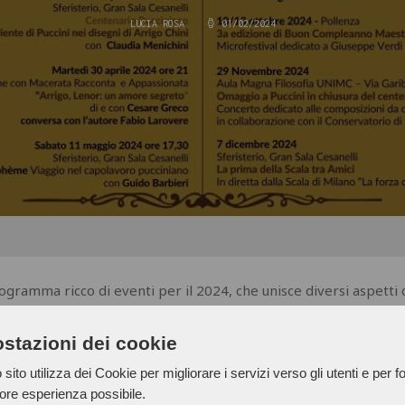
LUCIA ROSA
01/02/2024
gramma ricco di eventi per il 2024, che unisce diversi aspetti de
a.
li dello Sferisterio, con le "
Vite straordinarie di dive del bel
stazioni dei cookie
sito utilizza dei Cookie per migliorare i servizi verso gli utenti e per fo
C, l'attenzione sarà rivolta a Gioachino Rossini in occasione d
iore esperienza possibile.
borazione con il Conservatorio di Fermo e Appassionata.