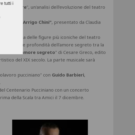
 tutti i
cini e oltre
", un'analisi dell'evoluzione del teatro
e
 disegni di Arrigo Chini"
, presentato da Claudia
torno a una delle figure più iconiche del teatro
à anche nelle profondità dell'amore segreto tra la
Leonor un amore segreto
" di Cesare Greco, edito
istico del XIX secolo. La parte musicale sarà
apolavoro pucciniano" con
Guido Barbieri
,
.
a del Centenario Pucciniano con un concerto
ima della Scala tra Amici il 7 dicembre.