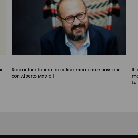
i
Raccontare l’opera tra critica, memoria e passione
Il
con Alberto Mattioli
ma
Lo